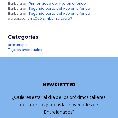
Barbara
en
Primer video del vivo en diferido
Barbara
en
Segundo parte del vivo en diferido
Barbara
en
Segundo parte del vivo en diferido
barbarasol
en
¿Qué simboliza tauro?
Categorías
arteterapia
Tejidos ancestrales
NEWSLETTER
¿Quieres estar al día de los próximos talleres,
descuentos y todas las novedades de
Entrelanados?