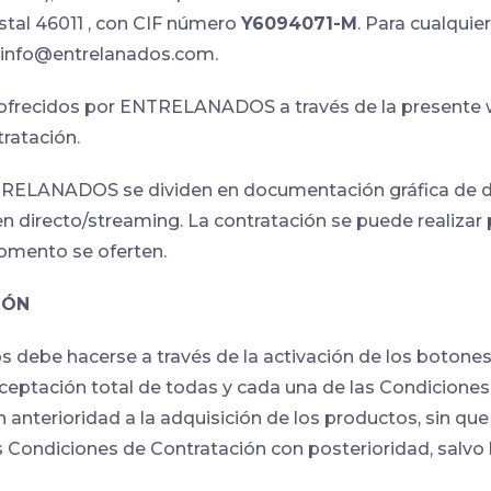
ostal 46011 , con CIF número
Y6094071-M
. Para cualqui
l info@entrelanados.com.
 ofrecidos por ENTRELANADOS a través de la presente w
ratación.
ELANADOS se dividen en documentación gráfica de dist
en directo/streaming. La contratación se puede realizar
omento se oferten.
IÓN
ios debe hacerse a través de la activación de los boto
 aceptación total de todas y cada una de las Condicione
terioridad a la adquisición de los productos, sin que 
 Condiciones de Contratación con posterioridad, salvo lo