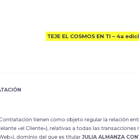
TEJE EL COSMOS EN TI – 4a edic
ATACIÓN
 Contratación tienen como objeto regular la relación
te «el Cliente»), relativas a todas las transacciones 
eb»), dominio del que es titular
JULIA ALMANZA CON